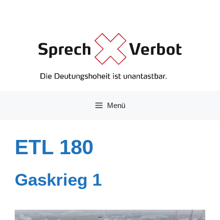
Zum
Inhalt
springen
Menü
ETL 180
Gaskrieg 1