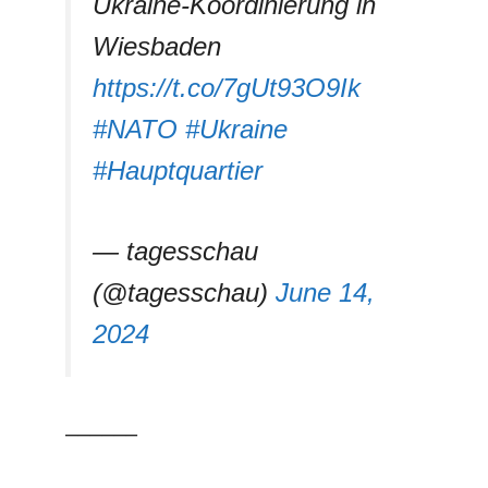
Ukraine-Koordinierung in
Wiesbaden
https://t.co/7gUt93O9Ik
#NATO
#Ukraine
#Hauptquartier
— tagesschau
(@tagesschau)
June 14,
2024
––––––