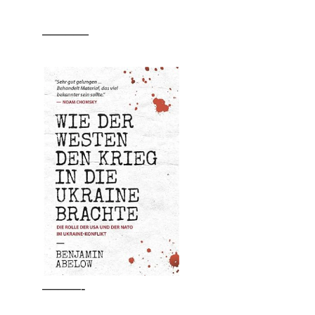
––––––
–––––-